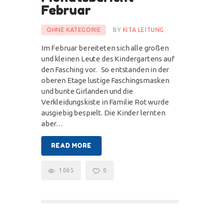
Februar
OHNE KATEGORIE
BY
KITA LEITUNG
Im Februar bereiteten sich alle großen
und kleinen Leute des Kindergartens auf
den Fasching vor. So entstanden in der
oberen Etage lustige Faschingsmasken
und bunte Girlanden und die
Verkleidungskiste in Familie Rot wurde
ausgiebig bespielt. Die Kinder lernten
aber…
READ MORE
1065
0