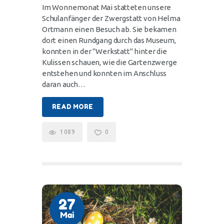
Im Wonnemonat Mai statteten unsere
Schulanfänger der Zwergstatt von Helma
Ortmann einen Besuch ab. Sie bekamen
dort einen Rundgang durch das Museum,
konnten in der "Werkstatt" hinter die
Kulissen schauen, wie die Gartenzwerge
entstehen und konnten im Anschluss
daran auch…
READ MORE
1089
0
27
Mai