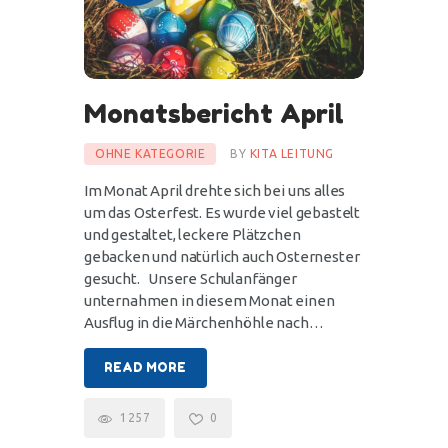
Monatsbericht April
OHNE KATEGORIE
BY
KITA LEITUNG
Im Monat April drehte sich bei uns alles
um das Osterfest. Es wurde viel gebastelt
und gestaltet, leckere Plätzchen
gebacken und natürlich auch Osternester
gesucht. Unsere Schulanfänger
unternahmen in diesem Monat einen
Ausflug in die Märchenhöhle nach…
READ MORE
1257
0