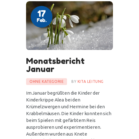
17
Feb.
Monatsbericht
Januar
OHNE KATEGORIE
BY
KITA LEITUNG
Im Januar begrüßten die Kinder der
Kinderkrippe Alea bei den
Krümelzwergen und Hermine bei den
Krabbelmäusen. Die Kinder konnten sich
beim Spielen mit gefärbtem Reis
ausprobieren und experimentieren.
Außerdem wurden aus Knete