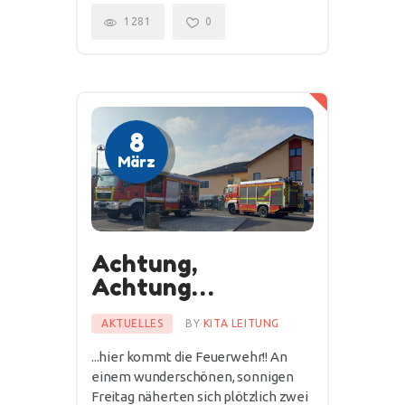
1281
0
8
März
Achtung,
Achtung…
AKTUELLES
BY
KITA LEITUNG
...hier kommt die Feuerwehr!! An
einem wunderschönen, sonnigen
Freitag näherten sich plötzlich zwei