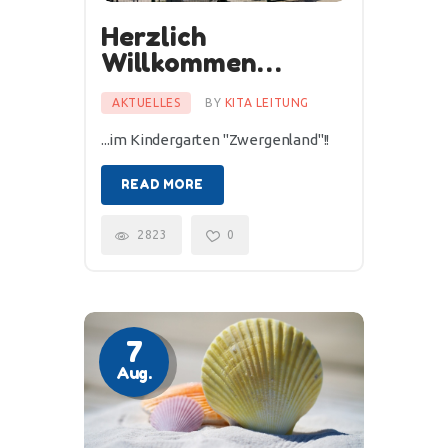
Herzlich
Willkommen…
AKTUELLES
BY
KITA LEITUNG
...im Kindergarten "Zwergenland"!!
READ MORE
2823
0
7
Aug.