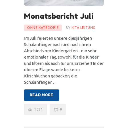
Monatsbericht Juli
OHNE KATEGORIE
BY
KITA LEITUNG
Im Juli feierten unsere diesjährigen
Schulanfänger nach und nach ihren
Abschied vom Kindergarten - ein sehr
emotionaler Tag, sowohl für die Kinder
und Eltern als auch für uns Erzieher! In der
oberen Etage wurde leckerer
Kirschkuchen gebacken, die
Schulanfänger…
READ MORE
1631
0