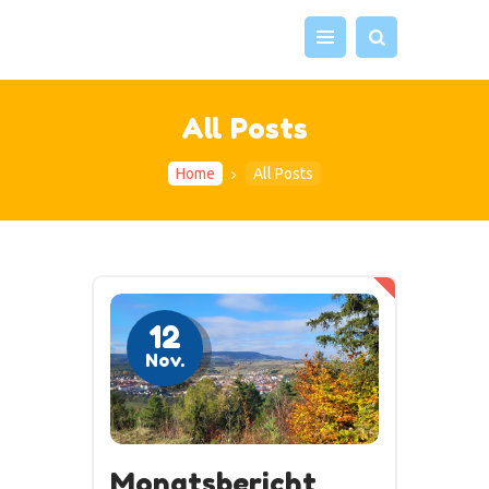
All Posts
UNSER HAUS
UNSERE GRUPPEN
Home
All Posts
UNSER TEAM
VERANSTALTUNGEN
ELTERNARBEIT
IMPRESSUM UND
KONTAKT
12
Nov.
Monatsbericht