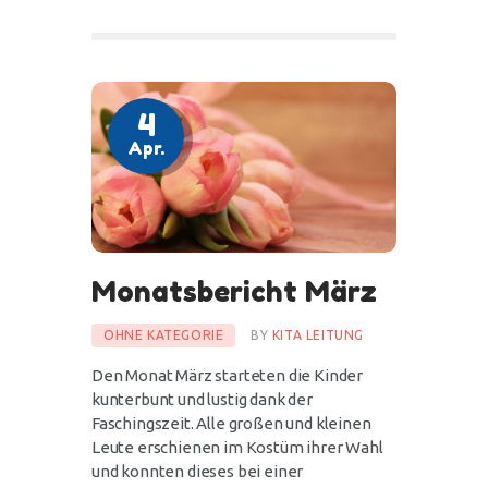
4
Apr.
Monatsbericht März
OHNE KATEGORIE
BY
KITA LEITUNG
Den Monat März starteten die Kinder
kunterbunt und lustig dank der
Faschingszeit. Alle großen und kleinen
Leute erschienen im Kostüm ihrer Wahl
und konnten dieses bei einer