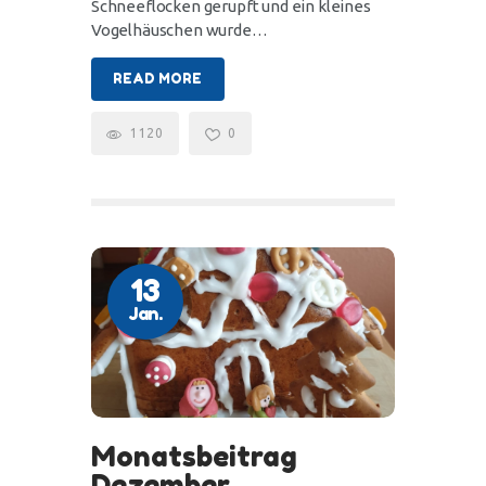
Schneeflocken gerupft und ein kleines
Vogelhäuschen wurde…
READ MORE
1120
0
13
Jan.
Monatsbeitrag
Dezember