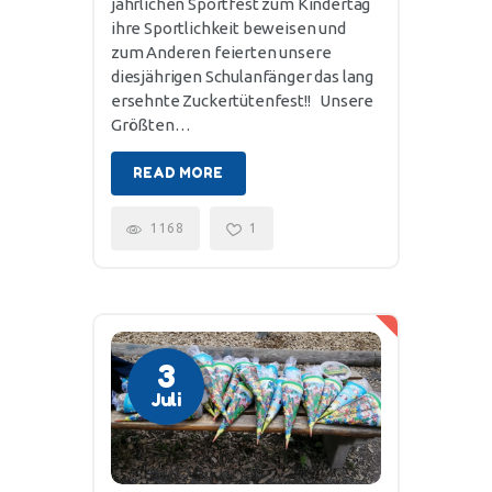
jährlichen Sportfest zum Kindertag
ihre Sportlichkeit beweisen und
zum Anderen feierten unsere
diesjährigen Schulanfänger das lang
ersehnte Zuckertütenfest!! Unsere
Größten…
READ MORE
1168
1
3
Juli