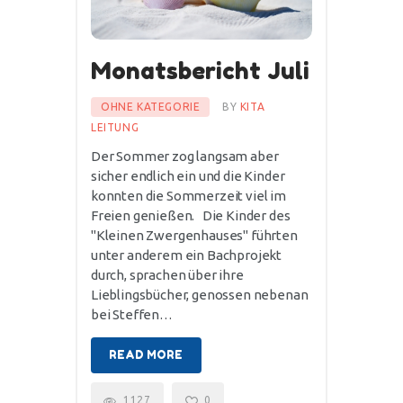
Monatsbericht Juli
OHNE KATEGORIE
BY
KITA
LEITUNG
Der Sommer zog langsam aber
sicher endlich ein und die Kinder
konnten die Sommerzeit viel im
Freien genießen. Die Kinder des
"Kleinen Zwergenhauses" führten
unter anderem ein Bachprojekt
durch, sprachen über ihre
Lieblingsbücher, genossen nebenan
bei Steffen…
READ MORE
1127
0