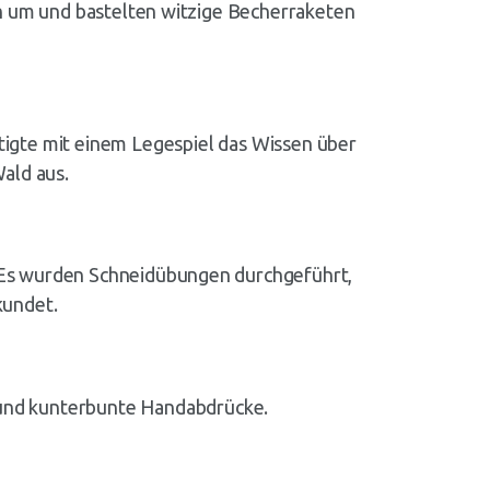
ch um und bastelten witzige Becherraketen
tigte mit einem Legespiel das Wissen über
ald aus.
 Es wurden Schneidübungen durchgeführt,
kundet.
s und kunterbunte Handabdrücke.