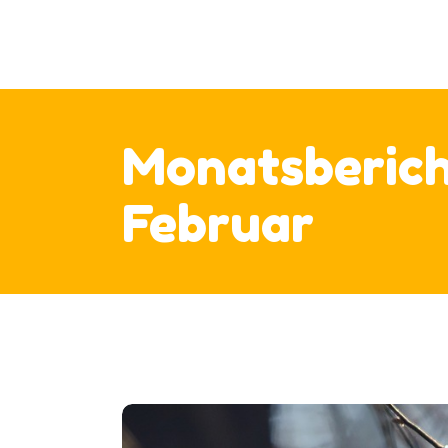
UN
UN
UN
V
Monatsberic
EL
IM
Februar