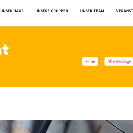
SER HAUS
UNSER HAUS
UNSERE GRUPPEN
UNSER TEAM
VERANS
SERE GRUPPEN
SER TEAM
ERANSTALTUNGEN
ht
TERNARBEIT
PRESSUM UND KONTAKT
Home
Alle Beiträge