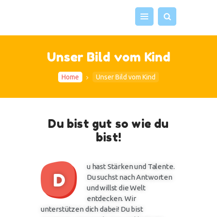
Unser Bild vom Kind
UNSER HAUS
UNSERE GRUPPEN
Home
Unser Bild vom Kind
UNSER TEAM
VERANSTALTUNGEN
ELTERNARBEIT
Du bist gut so wie du
IMPRESSUM UND
bist!
KONTAKT
u hast Stärken und Talente.
D
Du suchst nach Antworten
und willst die Welt
entdecken. Wir
unterstützen dich dabei! Du bist