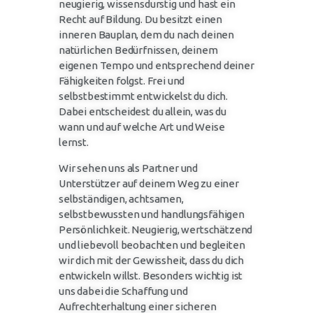
neugierig, wissensdurstig und hast ein
Recht auf Bildung. Du besitzt einen
inneren Bauplan, dem du nach deinen
natürlichen Bedürfnissen, deinem
eigenen Tempo und entsprechend deiner
Fähigkeiten folgst. Frei und
selbstbestimmt entwickelst du dich.
Dabei entscheidest du allein, was du
wann und auf welche Art und Weise
lernst.
Wir sehen uns als Partner und
Unterstützer auf deinem Weg zu einer
selbständigen, achtsamen,
selbstbewussten und handlungsfähigen
Persönlichkeit. Neugierig, wertschätzend
und liebevoll beobachten und begleiten
wir dich mit der Gewissheit, dass du dich
entwickeln willst. Besonders wichtig ist
uns dabei die Schaffung und
Aufrechterhaltung einer sicheren