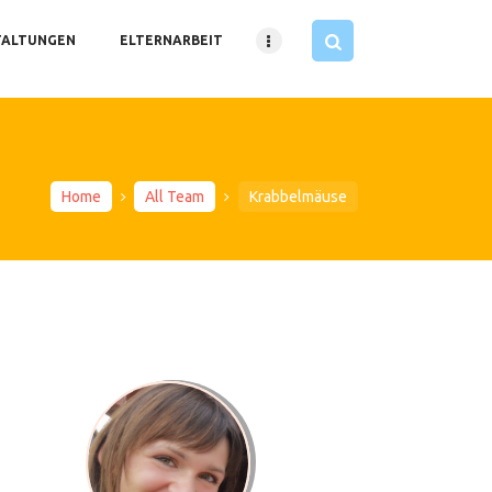
TALTUNGEN
ELTERNARBEIT
Home
All Team
Krabbelmäuse