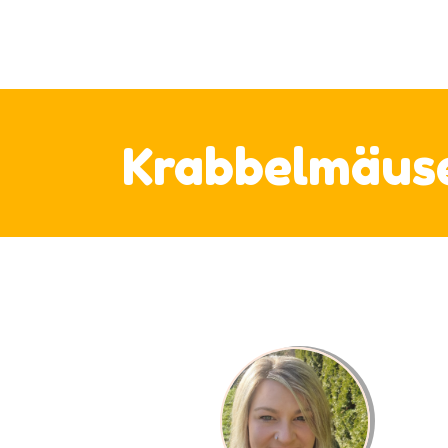
UN
UN
UN
V
Krabbelmäus
EL
IM