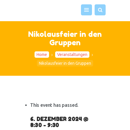
Nikolausfeier in den
UNS
Gruppen
UNS
UNS
Home
Veranstaltungen
VER
Nikolausfeier in den Gruppen
ELT
IMP
KON
This event has passed.
6. DEZEMBER 2024 @
8:30
-
9:30